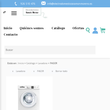
926 510 476
info@electrodomesticosramonmoreno.es
Toggle
navigation
Inicio
Quiénes somos
Catálogo
Ofertas
Contacto
Estás en :
Inicio
Catálogo
Lavadora
FAGOR
Lavadora
FAGOR
Borrar todo