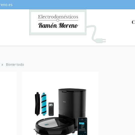
reno.es
C
Borrar todo