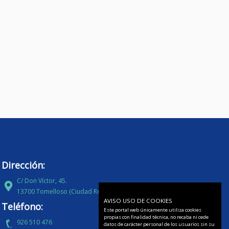
Dirección:
C/ Don Víctor, 45.
13700 Tomelloso (Ciudad Real)
AVISO USO DE COOKIES
Teléfono:
Este portal web únicamente utiliza cookies
propias con finalidad técnica, no recaba ni cede
926 510 476
datos de carácter personal de los usuarios sin su