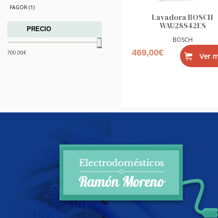
FAGOR (1)
Lavadora BOSCH
WAU28S42ES
PRECIO
BOSCH
469,00€
700.00
€
Ver 