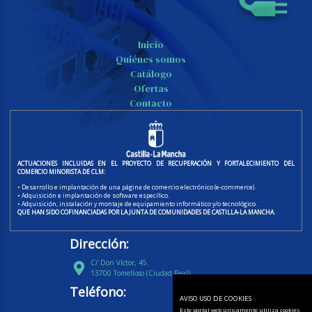
Inicio
Quiénes somos
Catálogo
Ofertas
Contacto
ACTUACIONES INCLUIDAS EN EL PROYECTO DE RECUPERACIÓN Y FORTALECIMIENTO DEL
COMERCIO MINORISTA DE CLM:
• Desarrollo e implantación de una página de comercio electrónico (e-commerce).
• Adquisición e implantación de software específico.
• Adquisición, instalación y montaje de equipamiento informático y/o tecnológico.
QUE HAN SIDO COFINANCIADAS POR LA JUNTA DE COMUNIDADES DE CASTILLA-LA MANCHA.
Dirección:
C/ Don Víctor, 45.
13700 Tomelloso (Ciudad Real)
Teléfono:
AVISO USO DE COOKIES
Este portal web únicamente utiliza cookies